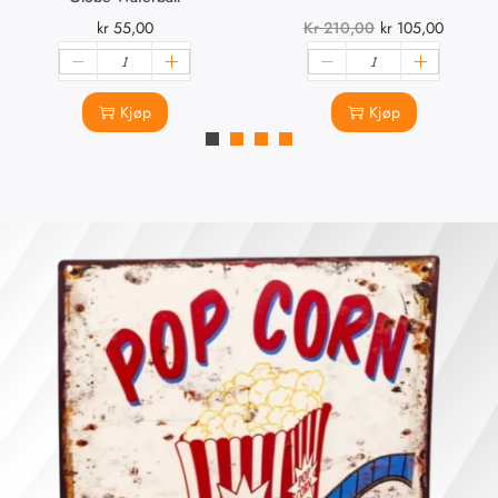
kr
55,00
Kr
210,00
kr
105,00
Kjøp
Kjøp