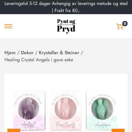
Leveringstid 5-12 dager Avhengig av leverings metode og sted
| Frakt fra 80,-
0
Hjem
/
Dekor
/
Krystaller & Steiner
/
Healing Crystal Angels i gave eske