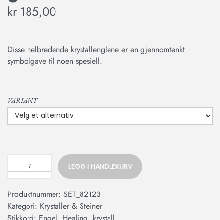
kr
185,00
Disse helbredende krystallenglene er en gjennomtenkt
symbolgave til noen spesiell.
VARIANT
LEGG I HANDLEKURV
Produktnummer:
SET_82123
Kategori:
Krystaller & Steiner
Stikkord:
Engel
,
Healing
,
krystall