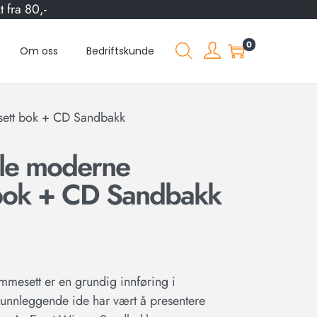
 fra 80,-
0
Om oss
Bedriftskunde
sett bok + CD Sandbakk
lle moderne
bok + CD Sandbakk
mmesett er en grundig innføring i
runnleggende ide har vært å presentere