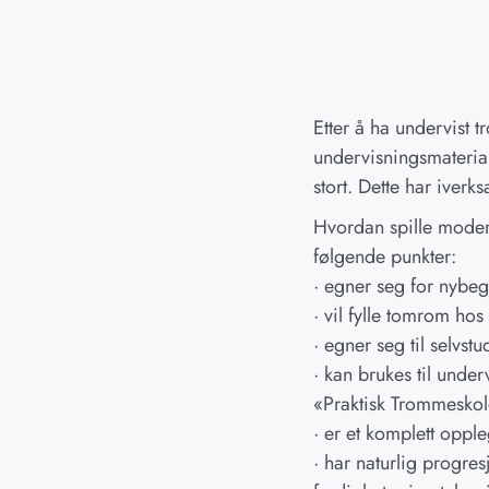
Etter å ha undervist 
undervisningsmaterial
stort. Dette har iver
Hvordan spille moder
følgende punkter:
· egner seg for nybe
· vil fylle tomrom ho
· egner seg til selvst
· kan brukes til unde
«Praktisk Trommeskol
· er et komplett oppl
· har naturlig progre