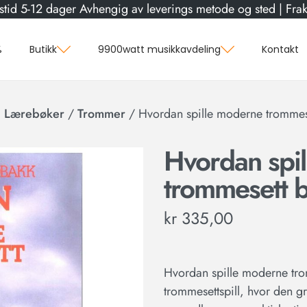
stid 5-12 dager Avhengig av leverings metode og sted | Frakt
%
Butikk
9900watt musikkavdeling
Kontakt
g Lærebøker
/
Trommer
/
Hvordan spille moderne tromme
Hvordan spi
trommesett 
kr
335,00
Hvordan spille moderne tro
trommesettspill, hvor den g