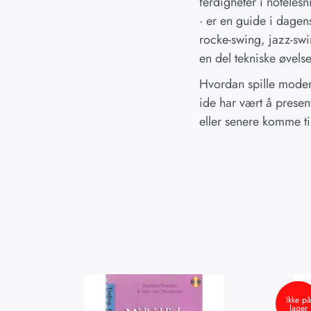
ferdigheter i notelesn
· er en guide i dagens
rocke-swing, jazz-sw
en del tekniske øvelse
Hvordan spille moder
ide har vært å presen
eller senere komme ti
Ikke på
lager