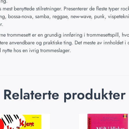
ing.
 mest benyttede stilretninger. Presenterer de fleste typer rock
ing, bossa-nova, samba, reggae, new-wave, punk, vispetekni
r.
ne trommesett er en grundig innføring i trommesettspill, h
tere anvendbare og praktiske ting. Det meste av innholdet i 
l nytte hos en ivrig trommeslager.
Relaterte produkter