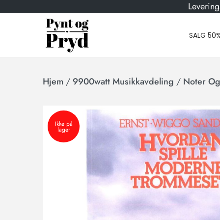
Levering
SALG 50
Hjem
/
9900watt Musikkavdeling
/
Noter O
Ikke på
lager