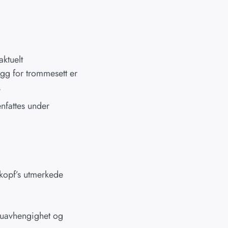
aktuelt
egg for trommesett er
.
nfattes under
mkopf’s utmerkede
r uavhengighet og