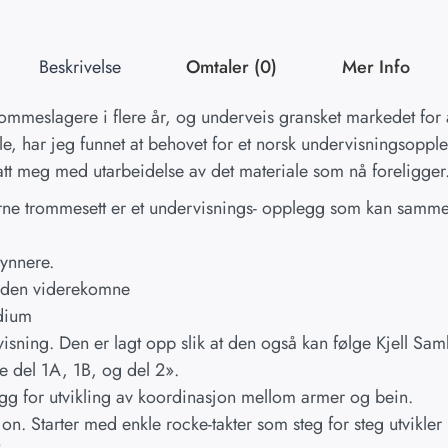
Beskrivelse
Omtaler (0)
Mer Info
trommeslagere i flere år, og underveis gransket markedet for 
e, har jeg funnet at behovet for et norsk undervisningsoppl
ksatt meg med utarbeidelse av det materiale som nå foreligger
ne trommesett er et undervisnings- opplegg som kan samme
gynnere.
s den viderekomne
udium
rvisning. Den er lagt opp slik at den også kan følge Kjell Sa
e del 1A, 1B, og del 2».
egg for utvikling av koordinasjon mellom armer og bein.
sjon. Starter med enkle rocke-takter som steg for steg utvikle