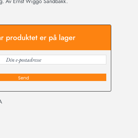
ng. Av Ernst Wiggo Sandbakk.
år produktet er på lager
Send
A