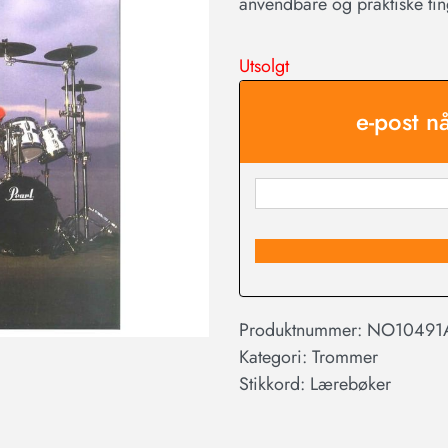
anvendbare og praktiske ti
Utsolgt
e-post n
Produktnummer:
NO10491
Kategori:
Trommer
Stikkord:
Lærebøker