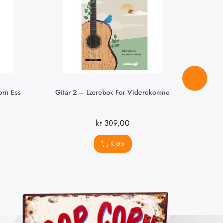
orn Ess
Gitar 2 – Lærebok For Viderekomne
Midt 
kr
309,00
Kjøp