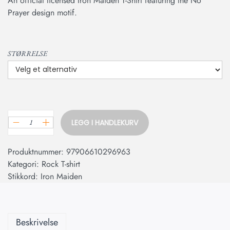
An official licensed Iron Maiden T-Shirt featuring the No
Prayer design motif.
STØRRELSE
LEGG I HANDLEKURV
Produktnummer:
97906610296963
Kategori:
Rock T-shirt
Stikkord:
Iron Maiden
Beskrivelse