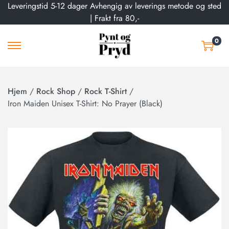
Leveringstid 5-12 dager Avhengig av leverings metode og sted
| Frakt fra 80,-
0
Hjem
/
Rock Shop
/
Rock T-Shirt
/
Iron Maiden Unisex T-Shirt: No Prayer (Black)