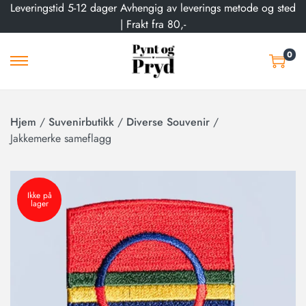
Leveringstid 5-12 dager Avhengig av leverings metode og sted
| Frakt fra 80,-
0
Hjem
/
Suvenirbutikk
/
Diverse Souvenir
/
Jakkemerke sameflagg
Ikke på
lager