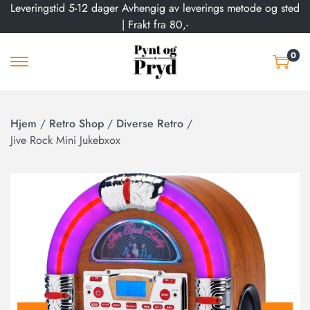
Leveringstid 5-12 dager Avhengig av leverings metode og sted
| Frakt fra 80,-
0
Hjem
/
Retro Shop
/
Diverse Retro
/
Jive Rock Mini Jukebxox