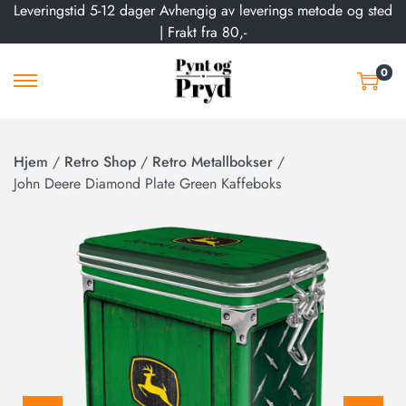
Leveringstid 5-12 dager Avhengig av leverings metode og sted
| Frakt fra 80,-
0
Hjem
/
Retro Shop
/
Retro Metallbokser
/
John Deere Diamond Plate Green Kaffeboks