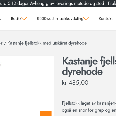
stid 5-12 dager Avhengig av leverings metode og sted | Frakt
%
Butikk
9900watt musikkavdeling
Kontakt
er
/
Kastanje fjellstokk med utskåret dyrehode
Kastanje fjel
dyrehode
kr
485,00
Fjellstokk laget av kastanjet
også en snor for grep og en 