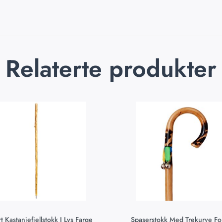
Relaterte produkter
t Kastanjefjellstokk I Lys Farge
Spaserstokk Med Trekurve Fo