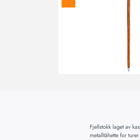
Fjellstokk laget av k
metalltåhette for turer