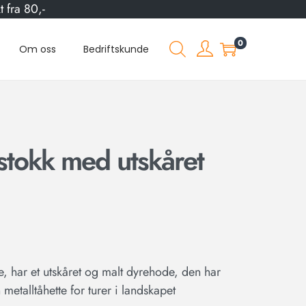
 fra 80,-
0
Om oss
Bedriftskunde
lstokk med utskåret
re, har et utskåret og malt dyrehode, den har
metalltåhette for turer i landskapet