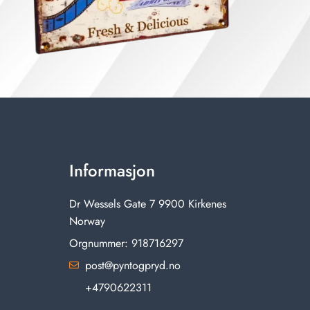
Informasjon
Dr Wessels Gate 7 9900 Kirkenes
Norway
Orgnummer: 918716297
post@pyntogpryd.no
+4790622311