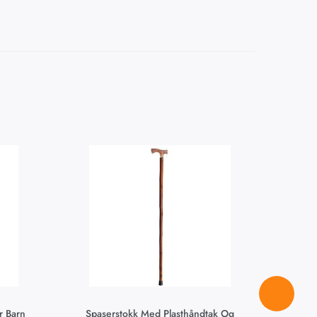
r Barn
Spaserstokk Med Plasthåndtak Og
T