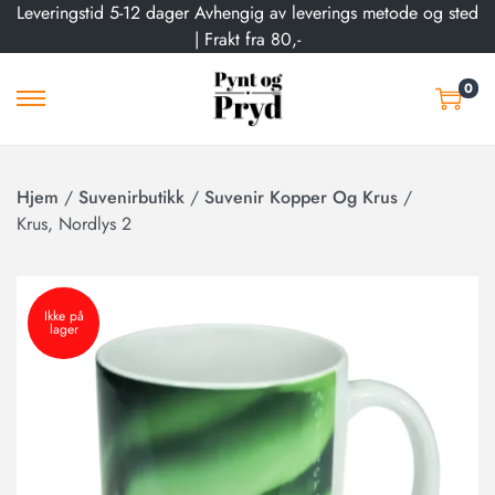
Leveringstid 5-12 dager Avhengig av leverings metode og sted
| Frakt fra 80,-
0
Hjem
/
Suvenirbutikk
/
Suvenir Kopper Og Krus
/
Krus, Nordlys 2
Ikke på
lager