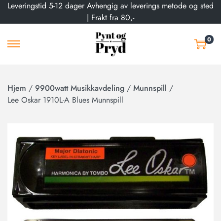
Leveringstid 5-12 dager Avhengig av leverings metode og sted
| Frakt fra 80,-
0
Hjem
/
9900watt Musikkavdeling
/
Munnspill
/
Lee Oskar 1910L-A Blues Munnspill