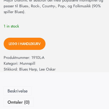
Major Diatonic er absolutt det mest populære munnspillet og
passer til Blues-, Rock-, Country-, Pop-, og Folkmusikk (90%
spiller Blues).
1 in stock
LEGG I HANDLEKURV
Produktnummer:
1910L-A
Kategori:
Munnspill
Stikkord:
Blues Harp
,
Lee Oskar
Beskrivelse
Omtaler (0)