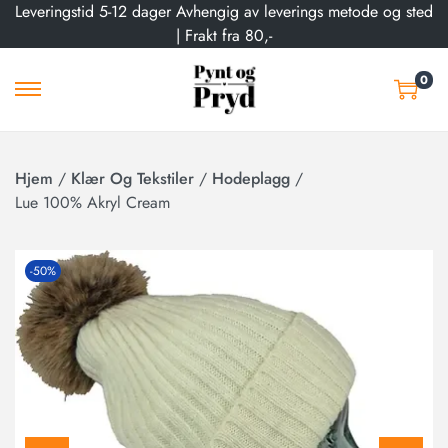
Leveringstid 5-12 dager Avhengig av leverings metode og sted
| Frakt fra 80,-
0
Hjem
/
Klær Og Tekstiler
/
Hodeplagg
/
Lue 100% Akryl Cream
-50%