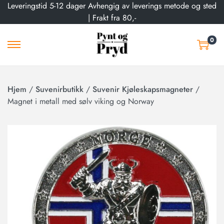
Leveringstid 5-12 dager Avhengig av leverings metode og sted
| Frakt fra 80,-
0
Hjem
/
Suvenirbutikk
/
Suvenir Kjøleskapsmagneter
/
Magnet i metall med sølv viking og Norway