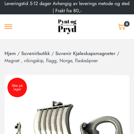
Leveringstid 5-12 dager Avhengig av leverings metode og sted
| Frakt fra 80,-
0
Hjem
/
Suvenirbutikk
/
Suvenir Kjøleskapsmagneter
/
Magnet , vikingskip, flagg, Norge, flaskeåpner
Ikke på
lager