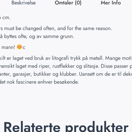
Beskrivelse
Omtaler (0)
Mer Info
6 cm.
rs must be changed often, and for the same reason.
må byttes ofte, og av samme grunn.
s mann!
c
skilt er laget ved bruk av litografi trykk på metall. Mange mot
ensikt laget med riper, rustflekker og slitasje. Disse passer p
anter, garasjer, butikker og klubber. Uansett om de er til de
 det nok fascinere enhver besøkende.
Relaterte produkter