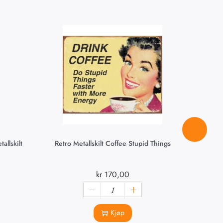
allskilt
Retro Metallskilt Coffee Stupid Things
Be
kr
170,00
Kjøp