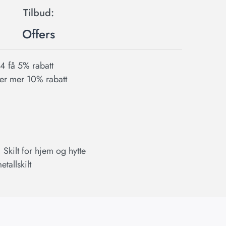
Offers
l 4 få 5% rabatt
ller mer 10% rabatt
,
Skilt for hjem og hytte
etallskilt