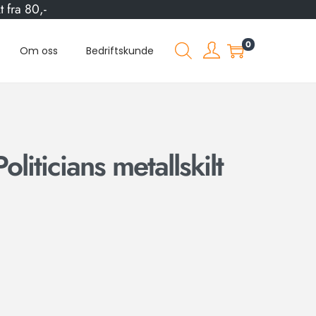
 fra 80,-
0
Om oss
Bedriftskunde
liticians metallskilt