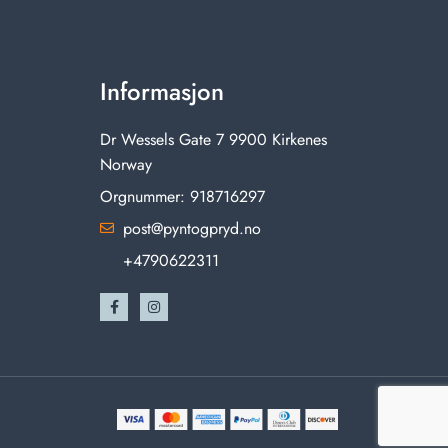
Informasjon
Dr Wessels Gate 7 9900 Kirkenes
Norway
Orgnummer: 918716297
post@pyntogpryd.no
+4790622311