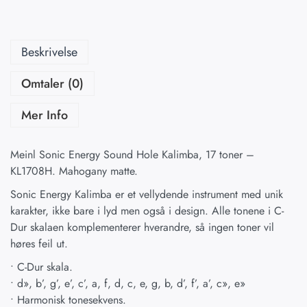
Beskrivelse
Omtaler (0)
Mer Info
Meinl Sonic Energy Sound Hole Kalimba, 17 toner –
KL1708H. Mahogany matte.
Sonic Energy Kalimba er et vellydende instrument med unik
karakter, ikke bare i lyd men også i design. Alle tonene i C-
Dur skalaen komplementerer hverandre, så ingen toner vil
høres feil ut.
• C-Dur skala.
• d», b’, g’, e’, c’, a, f, d, c, e, g, b, d’, f’, a’, c», e»
• Harmonisk tonesekvens.