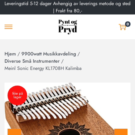
Leveringstid 5-12 dager Avhengig av leverings metode og sted
| Frakt fra 80,-
0
Hjem
/
9900watt Musikkavdeling
/
Diverse Små Instrumenter
/
Meinl Sonic Energy KL1708H Kalimba
Ikke på
lager