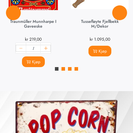
Traunmüller Munnharpe I
Tussefløyte Fjellbekk
Gaveeske
M/dekor
kr
219,00
kr
1.095,00
Kjøp
Kjøp