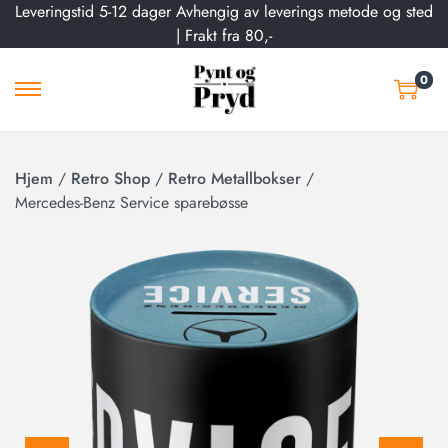
Leveringstid 5-12 dager Avhengig av leverings metode og sted
| Frakt fra 80,-
0
Hjem
/
Retro Shop
/
Retro Metallbokser
/
Mercedes-Benz Service sparebøsse