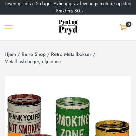
Leveringstid 5-12 dager Avhengig av leverings metode og sted
| Frakt fra 80,-
0
Hjem
/
Retro Shop
/
Retro Metallbokser
/
Metall askebeger, oljetønne