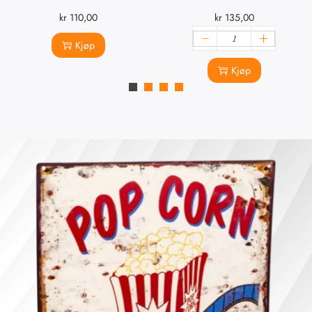
kr
110,00
kr
135,00
Kjøp
Kjøp