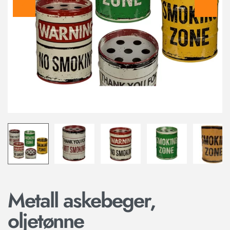
Metall askebeger,
oljetønne