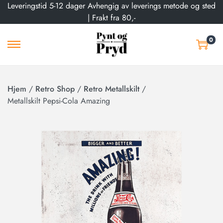
Leveringstid 5-12 dager Avhengig av leverings metode og sted
| Frakt fra 80,-
0
Hjem
/
Retro Shop
/
Retro Metallskilt
/
Metallskilt Pepsi-Cola Amazing