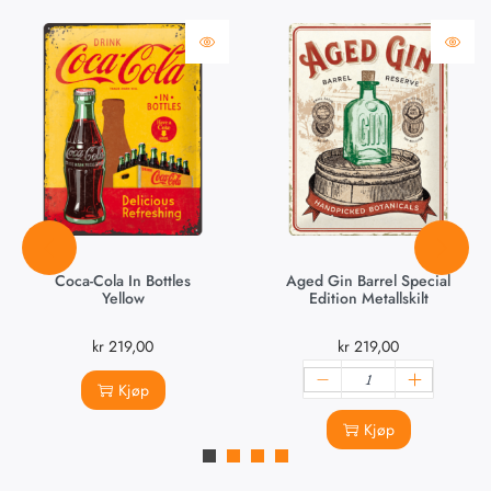
Coca-Cola In Bottles
Aged Gin Barrel Special
Yellow
Edition Metallskilt
kr
219,00
kr
219,00
Kjøp
Kjøp