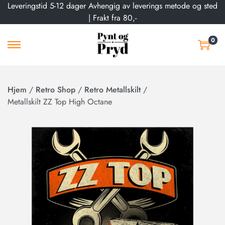
Leveringstid 5-12 dager Avhengig av leverings metode og sted
| Frakt fra 80,-
0
Hjem
/
Retro Shop
/
Retro Metallskilt
/
Metallskilt ZZ Top High Octane