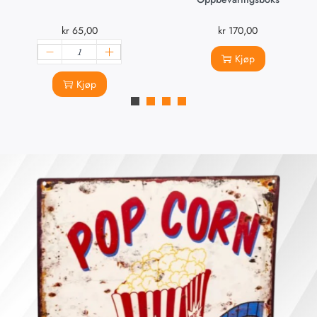
kr
65,00
kr
170,00
Kjøp
Kjøp