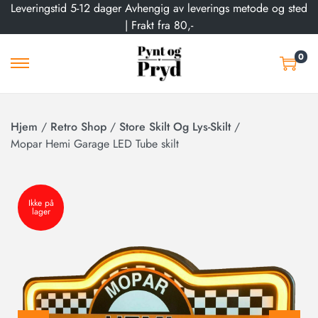
Leveringstid 5-12 dager Avhengig av leverings metode og sted
| Frakt fra 80,-
0
Hjem
/
Retro Shop
/
Store Skilt Og Lys-Skilt
/
Mopar Hemi Garage LED Tube skilt
Ikke på
lager