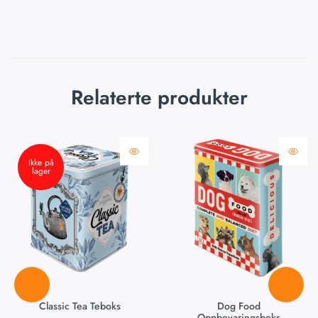
Relaterte produkter
Ikke på
lager
Classic Tea Teboks
Dog Food
Oppbevaringsboks