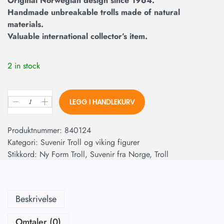
Original Norwegian design since 1964.
Handmade unbreakable trolls made of natural
materials.
Valuable international collector’s item.
2 in stock
LEGG I HANDLEKURV
Produktnummer:
840124
Kategori:
Suvenir Troll og viking figurer
Stikkord:
Ny Form Troll
,
Suvenir fra Norge
,
Troll
Beskrivelse
Omtaler (0)