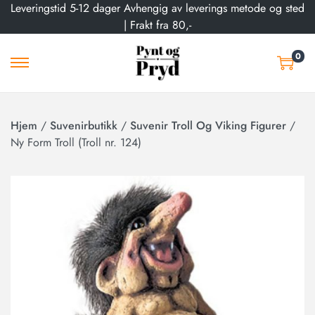
Leveringstid 5-12 dager Avhengig av leverings metode og sted
| Frakt fra 80,-
0
Hjem
/
Suvenirbutikk
/
Suvenir Troll Og Viking Figurer
/
Ny Form Troll (Troll nr. 124)