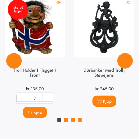
Ikke på
lager
Troll Holder I Flagget I
Dørbanker Med Troll ,
Front
Støpejern.
kr
135,00
kr
245,00
Kjøp
Kjøp