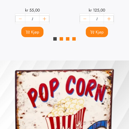
kr
55,00
kr
125,00
Kjøp
Kjøp