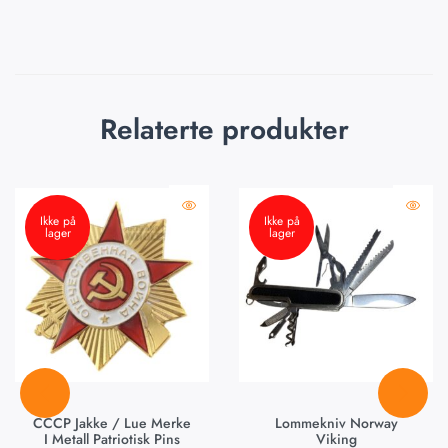
Relaterte produkter
Ikke på
Ikke på
lager
lager
CCCP Jakke / Lue Merke
Lommekniv Norway
I Metall Patriotisk Pins
Viking