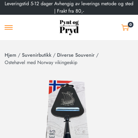
Leveringstid 5-12 dager Avhengig av leverings metode og sted
| Frakt fra 80,-
0
Hjem
/
Suvenirbutikk
/
Diverse Souvenir
/
Ostehøvel med Norway vikingeskip