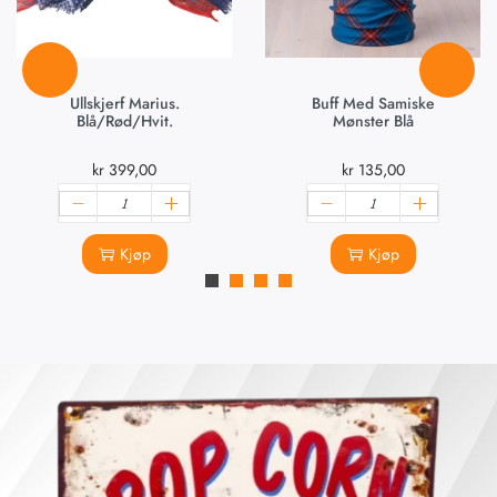
Ullskjerf Marius.
Buff Med Samiske
Blå/rød/hvit.
Mønster Blå
kr
399,00
kr
135,00
Kjøp
Kjøp