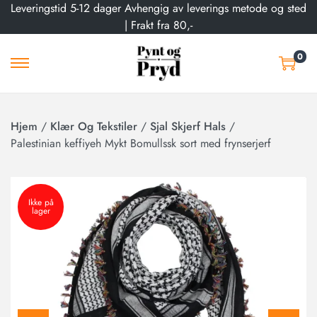
Leveringstid 5-12 dager Avhengig av leverings metode og sted
| Frakt fra 80,-
0
Hjem
/
Klær Og Tekstiler
/
Sjal Skjerf Hals
/
Palestinian keffiyeh Mykt Bomullssk sort med frynserjerf
Ikke på
lager