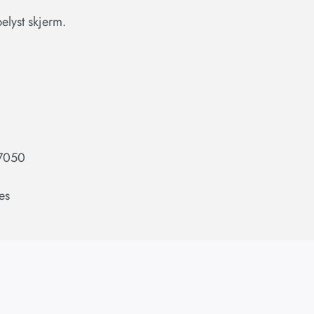
elyst skjerm.
7050
es