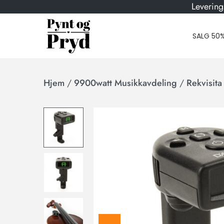
Levering
SALG 50
Hjem
/
9900watt Musikkavdeling
/
Rekvisita