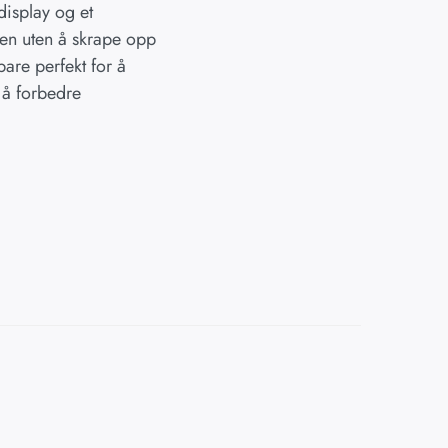
display og et
eren uten å skrape opp
are perfekt for å
 å forbedre