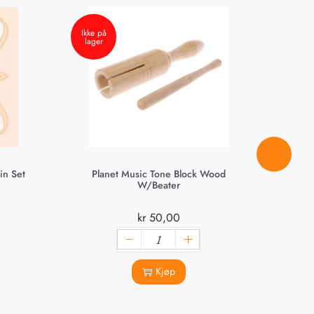
Ikke på
lager
in Set
Planet Music Tone Block Wood
Pla
W/Beater
kr
50,00
Kjøp