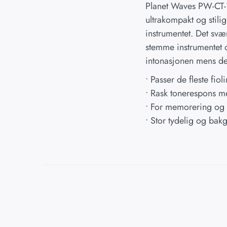
Planet Waves PW-CT-14 
ultrakompakt og stilig
instrumentet. Det svæ
stemme instrumentet d
intonasjonen mens de 
• Passer de fleste fiol
• Rask tonerespons me
• For memorering og 
• Stor tydelig og bak