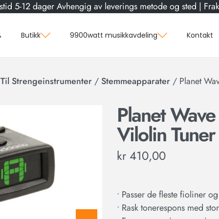
stid 5-12 dager Avhengig av leverings metode og sted | Frakt
%
Butikk
9900watt musikkavdeling
Kontakt
 Til Strengeinstrumenter
/
Stemmeapparater
/
Planet Wa
Planet Wave
Vilolin Tuner
kr
410,00
• Passer de fleste fioliner og
• Rask tonerespons med stor