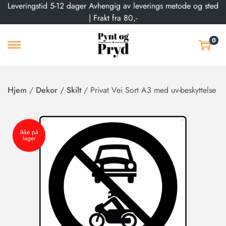
Leveringstid 5-12 dager Avhengig av leverings metode og sted
| Frakt fra 80,-
0
Hjem
/
Dekor
/
Skilt
/
Privat Vei Sort A3 med uv-beskyttelse
Ikke på
lager