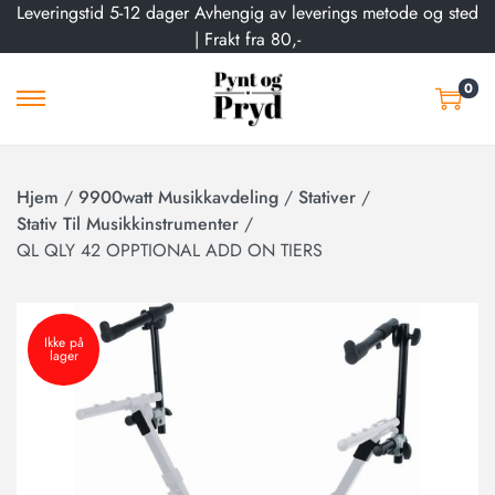
Leveringstid 5-12 dager Avhengig av leverings metode og sted
| Frakt fra 80,-
0
Hjem
/
9900watt Musikkavdeling
/
Stativer
/
Stativ Til Musikkinstrumenter
/
QL QLY 42 OPPTIONAL ADD ON TIERS
Ikke på
lager