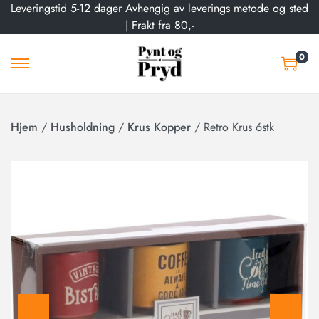
Leveringstid 5-12 dager Avhengig av leverings metode og sted
| Frakt fra 80,-
0
Hjem
/
Husholdning
/
Krus Kopper
/
Retro Krus 6stk