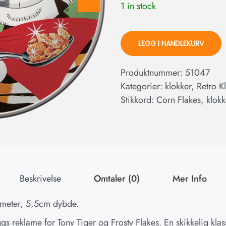
1 in stock
LEGG I HANDLEKURV
Produktnummer:
51047
Kategorier:
klokker
,
Retro K
Stikkord:
Corn Flakes
,
klokk
Beskrivelse
Omtaler (0)
Mer Info
iameter, 5,5cm dybde.
s reklame for Tony Tiger og Frosty Flakes. En skikkelig klassi