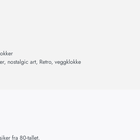
lokker
er
,
nostalgic art
,
Retro
,
veggklokke
ker fra 80-tallet.