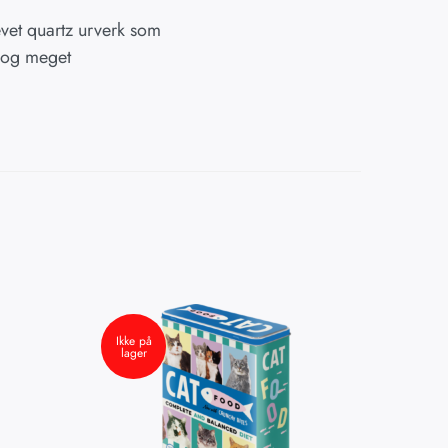
revet quartz urverk som
n og meget
Ikke på
Ikke p
lager
lager