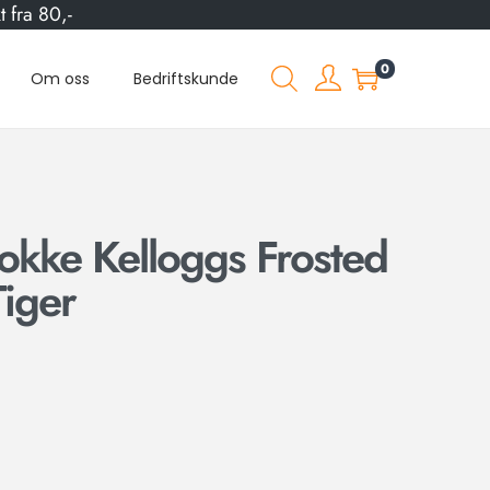
 fra 80,-
0
Om oss
Bedriftskunde
okke Kelloggs Frosted
Tiger