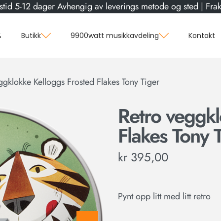
stid 5-12 dager Avhengig av leverings metode og sted | Frakt
%
Butikk
9900watt musikkavdeling
Kontakt
ggklokke Kelloggs Frosted Flakes Tony Tiger
Retro veggkl
Flakes Tony 
kr
395,00
Pynt opp litt med litt retro