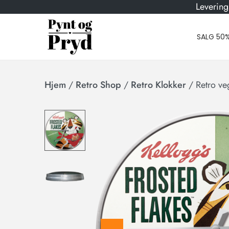
Levering
SALG 50
Hjem
/
Retro Shop
/
Retro Klokker
/
Retro ve