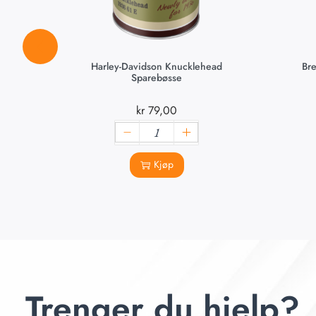
Harley-Davidson Knucklehead
Bre
Sparebøsse
kr
79,00
Kjøp
Trenger du hjelp?