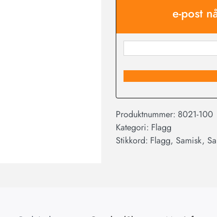
e-post n
Produktnummer:
8021-100
Kategori:
Flagg
Stikkord:
Flagg
,
Samisk
,
Sa