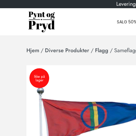
Levering
SALG 50
Hjem
/
Diverse Produkter
/
Flagg
/
Sameflag
Ikke på
lager