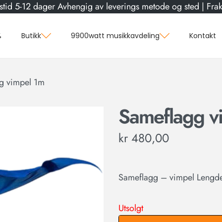
stid 5-12 dager Avhengig av leverings metode og sted | Frakt
%
Butikk
9900watt musikkavdeling
Kontakt
g vimpel 1m
Sameflagg v
kr
480,00
Sameflagg – vimpel Lengde 
Utsolgt