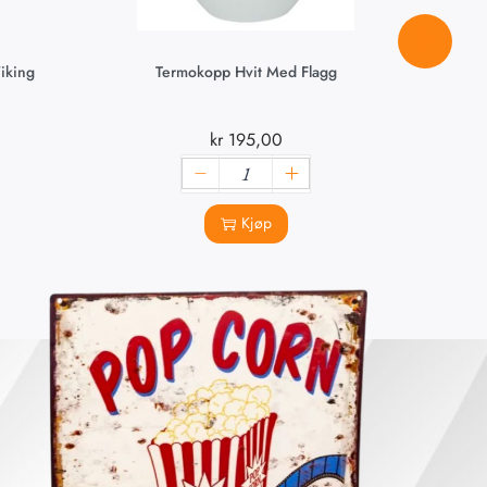
iking
Termokopp Hvit Med Flagg
Magn
kr
195,00
Kjøp