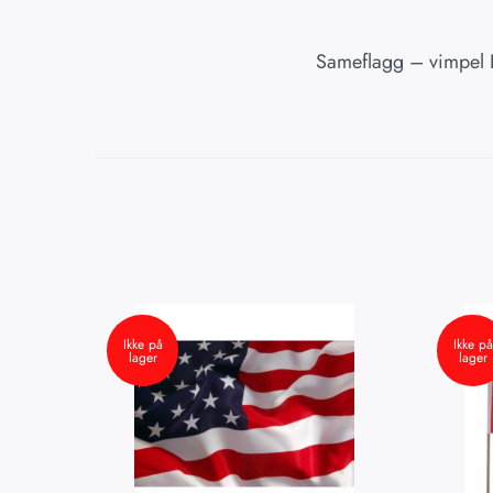
Sameflagg – vimpel L
Ikke på
Ikke på
lager
lager