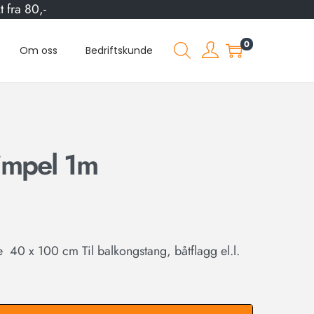
 fra 80,-
0
Om oss
Bedriftskunde
impel 1m
40 x 100 cm Til balkongstang, båtflagg el.l.