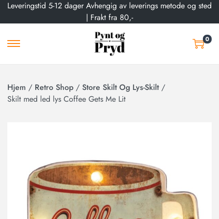
Leveringstid 5-12 dager Avhengig av leverings metode og sted
| Frakt fra 80,-
0
Hjem
/
Retro Shop
/
Store Skilt Og Lys-Skilt
/
Skilt med led lys Coffee Gets Me Lit