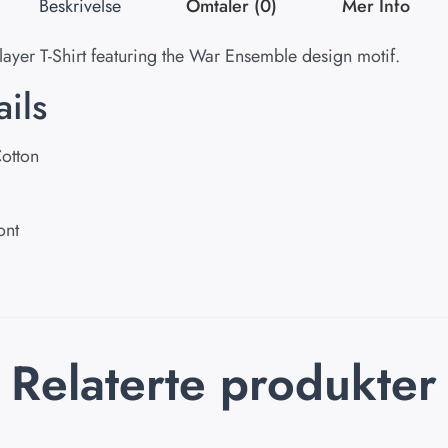
Beskrivelse
Omtaler (0)
Mer Info
Slayer T-Shirt featuring the War Ensemble design motif.
ils
Cotton
ont
Relaterte produkter