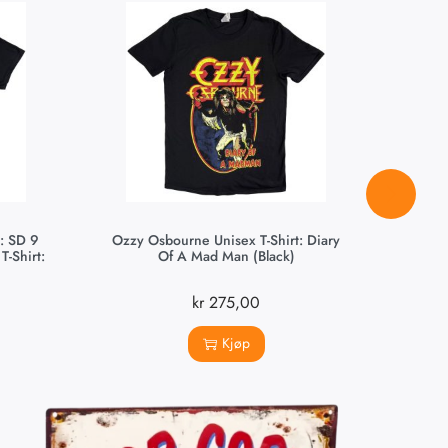
: SD 9
Ozzy Osbourne Unisex T-Shirt: Diary
Moto
-Shirt:
Of A Mad Man (Black)
kr
275,00
Kjøp