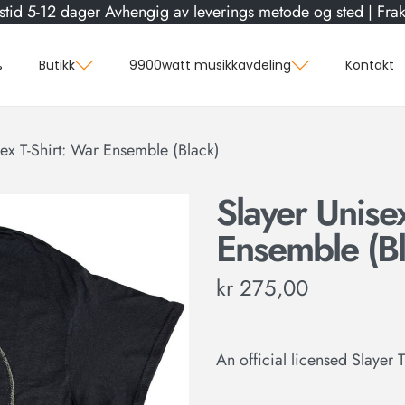
stid 5-12 dager Avhengig av leverings metode og sted | Frakt
%
Butikk
9900watt musikkavdeling
Kontakt
sex T-Shirt: War Ensemble (Black)
Slayer Unisex
Ensemble (Bl
kr
275,00
An official licensed Slayer 