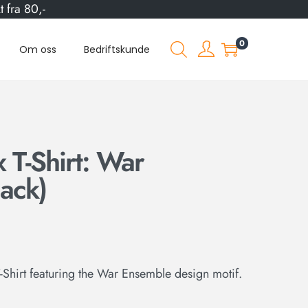
 fra 80,-
0
Om oss
Bedriftskunde
 T-Shirt: War
ack)
T-Shirt featuring the War Ensemble design motif.