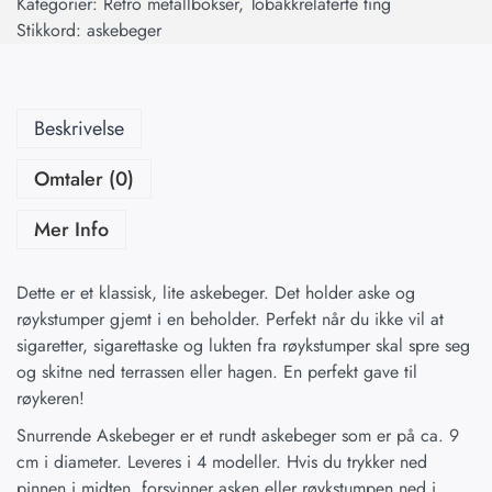
Kategorier:
Retro metallbokser
,
Tobakkrelaterte ting
Stikkord:
askebeger
Beskrivelse
Omtaler (0)
Mer Info
Dette er et klassisk, lite askebeger. Det holder aske og
røykstumper gjemt i en beholder. Perfekt når du ikke vil at
sigaretter, sigarettaske og lukten fra røykstumper skal spre seg
og skitne ned terrassen eller hagen. En perfekt gave til
røykeren!
Snurrende Askebeger er et rundt askebeger som er på ca. 9
cm i diameter. Leveres i 4 modeller. Hvis du trykker ned
pinnen i midten, forsvinner asken eller røykstumpen ned i