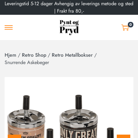
Leveringstid 5-12 dager Avhengig av leverings metode og sted
| Frakt fra 80,-
0
Hjem
/
Retro Shop
/
Retro Metallbokser
/
Snurrende Askebeger