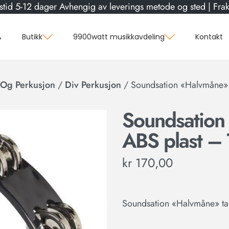
stid 5-12 dager Avhengig av leverings metode og sted | Frakt
%
Butikk
9900watt musikkavdeling
Kontakt
Og Perkusjon
/
Div Perkusjon
/
Soundsation «Halvmåne» 
Soundsation
ABS plast – 
kr
170,00
Soundsation «Halvmåne» tam