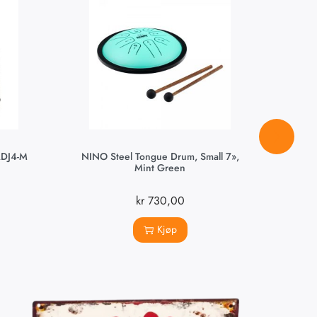
ADJ4-M
NINO Steel Tongue Drum, Small 7»,
MEI
Mint Green
kr
730,00
Kjøp