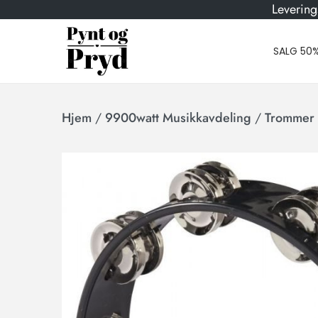
Levering
SALG 50
Hjem
/
9900watt Musikkavdeling
/
Trommer 