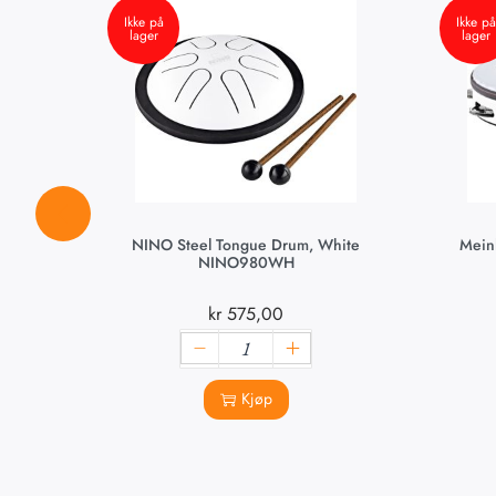
Ikke på
Ikke på
lager
lager
NINO Steel Tongue Drum, White
Mein
NINO980WH
kr
575,00
Kjøp