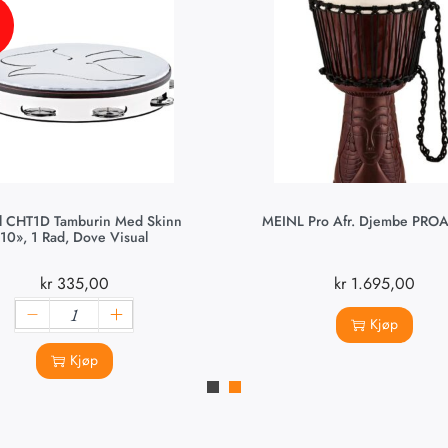
l CHT1D Tamburin Med Skinn
MEINL Pro Afr. Djembe PRO
10», 1 Rad, Dove Visual
kr
335,00
kr
1.695,00
Kjøp
Kjøp