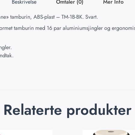
Beskrivelse
Omtaler (0)
Mer Info
e» tamburin, ABS-plast – TM-1B-BK. Svart.
ormet tamburin med 16 par aluminiumsjingler og ergonomis
ngler.
ndtak.
Relaterte produkter