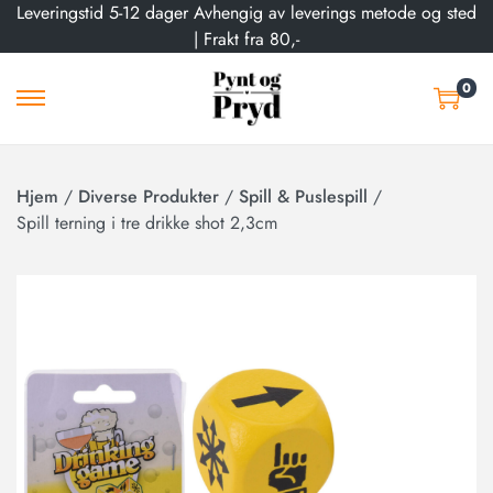
Leveringstid 5-12 dager Avhengig av leverings metode og sted
| Frakt fra 80,-
0
Hjem
/
Diverse Produkter
/
Spill & Puslespill
/
Spill terning i tre drikke shot 2,3cm