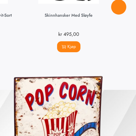
t-Sort
Skinnhansker Med Sløyfe
Kos
kr
495,00
Kjøp