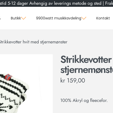
stid 5-12 dager Avhengig av leverings metode og sted | Frakt
%
Butikk
9900watt musikkavdeling
Kontakt
Strikkevotter hvit med stjernemønster
Strikkevotter
stjernemønst
kr
159,00
100% Akryl og fleecefor.