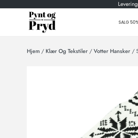
Levering
SALG 50
Hjem
/
Klær Og Tekstiler
/
Votter Hansker
/