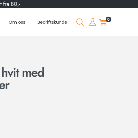
 fra 80,-
0
Om oss
Bedriftskunde
 hvit med
er