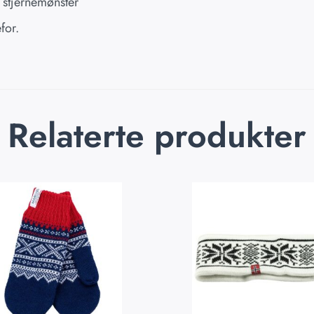
d stjernemønster
for.
Relaterte produkter