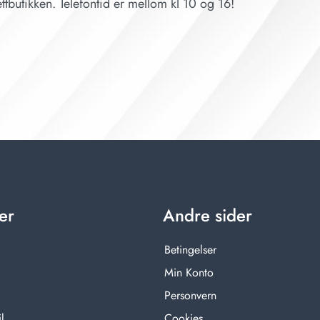
ttbutikken. Telefontid er mellom kl 10 og 16!
er
Andre sider
Betingelser
Min Konto
Personvern
l
Cookies