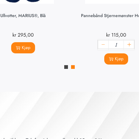
Ullvotter, MARIUS®, Blå
Pannebånd Stjernemønster Hvi
kr
295,00
kr
115,00
Kjøp
Kjøp