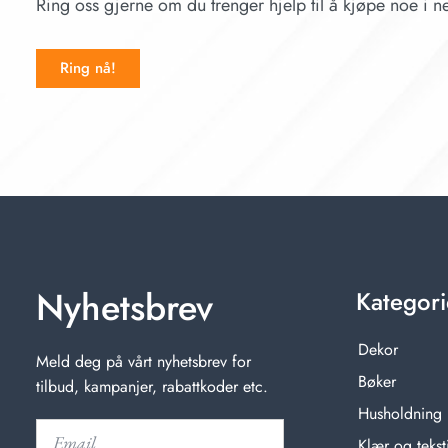
Ring oss gjerne om du trenger hjelp til å kjøpe noe i ne
Ring nå!
Nyhetsbrev
Kategori
Dekor
Meld deg på vårt nyhetsbrev for
Bøker
tilbud, kampanjer, rabattkoder etc.
Husholdning
Klær og teksti