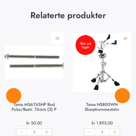
Relaterte produkter
Ikke på
lager
Tama MS676SHP Rod
Tama HS800WN
Puka/bastr. 76mm (2) P
Skarptrommestativ
kr
50,00
kr
1.895,00