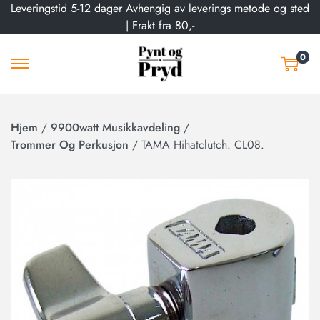
Leveringstid 5-12 dager Avhengig av leverings metode og sted
| Frakt fra 80,-
0
Hjem
/
9900watt Musikkavdeling
/
Trommer Og Perkusjon
/
TAMA Hihatclutch. CL08.