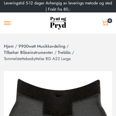
Leveringstid 5-12 dager Avhengig av leverings metode og sted
| Frakt fra 80,-
0
Hjem
/
9900watt Musikkavdeling
/
Tilbehør Blåseinstrumenter
/
Treblås
/
Tommelstøttebeskyttelse BG A23 Large