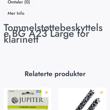
Omtaler (0)
Mer Info
Tommelstøttebeskyttels
e BG A23 Large for
klarinett
Relaterte produkter