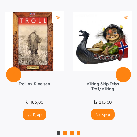
Troll Av Kittelsen
Viking Skip Telys
Troll/viking
kr
185,00
kr
215,00
Kjøp
Kjøp