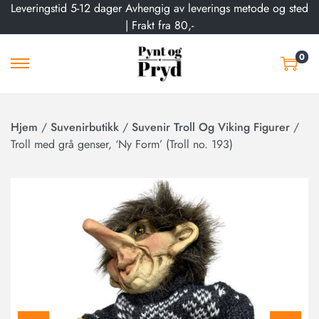
Leveringstid 5-12 dager Avhengig av leverings metode og sted
| Frakt fra 80,-
0
Hjem
/
Suvenirbutikk
/
Suvenir Troll Og Viking Figurer
/
Troll med grå genser, ‘Ny Form’ (Troll no. 193)