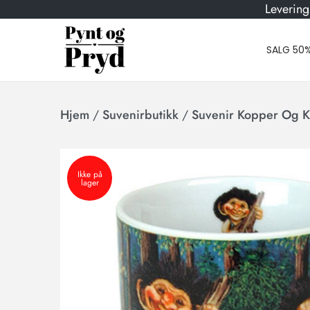
Levering
SALG 50
Hjem
/
Suvenirbutikk
/
Suvenir Kopper Og K
Ikke på
lager