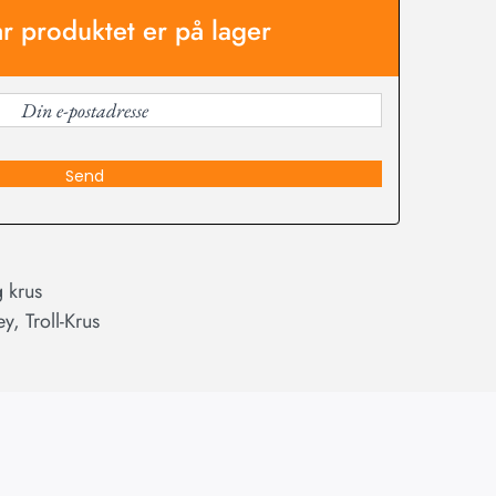
år produktet er på lager
Send
 krus
ey
,
Troll-Krus