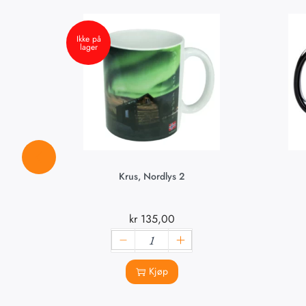
Ikke på
lager
Krus, Nordlys 2
kr
135,00
Kjøp