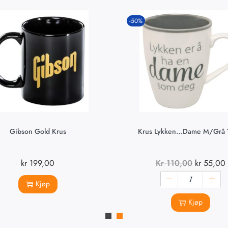
-50%
Gibson Gold Krus
Krus Lykken…dame M/grå T
kr
199,00
Kr
110,00
kr
55,00
Kjøp
Kjøp