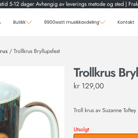
stid 5-12 dager Avhengig av leverings metode og sted | Frakt
%
Butikk
9900watt musikkavdeling
Kontakt
rus
/
Trollkrus Bryllupsfest
Trollkrus Bry
kr
129,00
Troll krus av Suzanne Toftey
Utsolgt