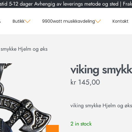
stid 5-12 dager Avhengig av leverings metode og sted | Frakt
%
Butikk
9900watt musikkavdeling
Kontakt
g smykke Hjelm og øks
viking smykk
kr
145,00
viking smykke Hjelm og øks
2 in stock