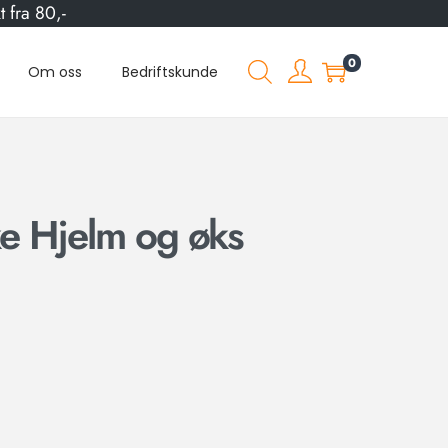
 fra 80,-
0
Om oss
Bedriftskunde
e Hjelm og øks