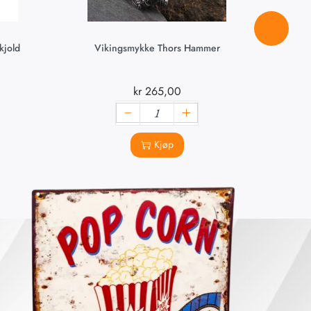
kjold
Vikingsmykke Thors Hammer
Vik
kr
265,00
Kjøp