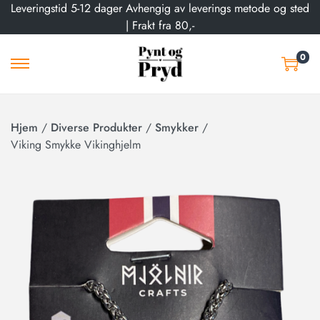
Leveringstid 5-12 dager Avhengig av leverings metode og sted
| Frakt fra 80,-
0
Hjem
/
Diverse Produkter
/
Smykker
/
Viking Smykke Vikinghjelm