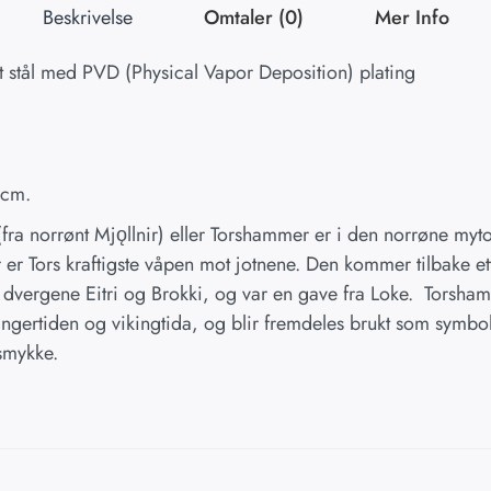
Beskrivelse
Omtaler (0)
Mer Info
tt stål med PVD (Physical Vapor Deposition) plating
 cm.
(fra norrønt Mjǫllnir) eller Torshammer er i den norrøne my
er Tors kraftigste våpen mot jotnene. Den kommer tilbake ette
 dvergene Eitri og Brokki, og var en gave fra Loke. Torsham
ngertiden og vikingtida, og blir fremdeles brukt som symbo
smykke.