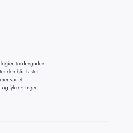
tologien tordenguden
r den blir kastet.
mer var et
l og lykkebringer