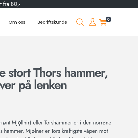
 fra 80,-
0
Om oss
Bedriftskunde
e stort Thors hammer,
ver på lenken
rrønt Mjǫllnir) eller Torshammer er i den norrøne
s hammer. Mjølner er Tors kraftigste våpen mot