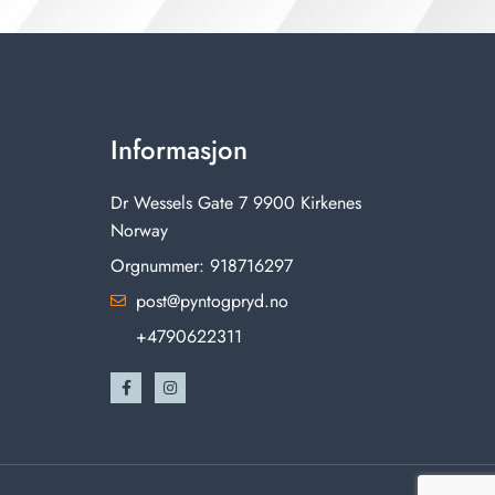
Informasjon
Dr Wessels Gate 7 9900 Kirkenes
Norway
Orgnummer: 918716297
post@pyntogpryd.no
+4790622311