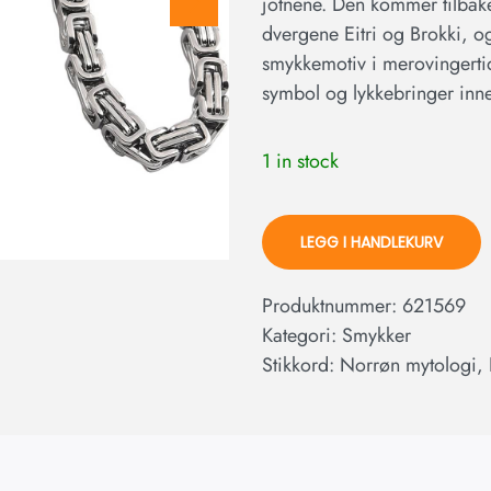
jotnene. Den kommer tilbake 
dvergene Eitri og Brokki, o
smykkemotiv i merovingertid
symbol og lykkebringer inn
1 in stock
LEGG I HANDLEKURV
Produktnummer:
621569
Kategori:
Smykker
Stikkord:
Norrøn mytologi
,