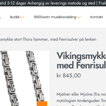
stid 5-12 dager Avhengig av leverings metode og sted | Frakt
%
Butikk
9900watt musikkavdeling
Kontakt
smykke stort Thors hammer, med Fenrisulver på lenken
Vikingsmykk
med Fenrisul
kr
845,00
Mjølner eller Mjolne (fra no
mytologien tordenguden Tor