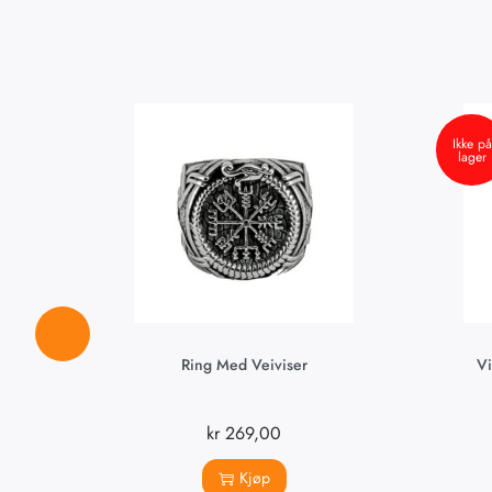
Ikke på
lager
Ring Med Veiviser
Vi
kr
269,00
Kjøp