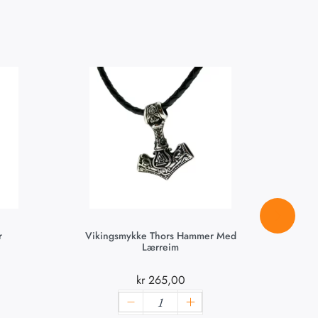
Ikke p
lager
r
Vikingsmykke Thors Hammer Med
Lærreim
kr
265,00