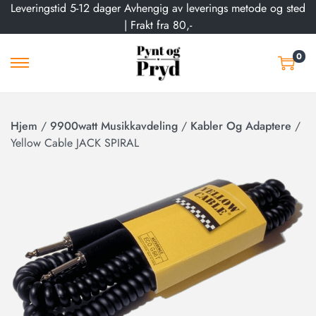
Leveringstid 5-12 dager Avhengig av leverings metode og sted
| Frakt fra 80,-
0
Hjem
/
9900watt Musikkavdeling
/
Kabler Og Adaptere
/
Yellow Cable JACK SPIRAL