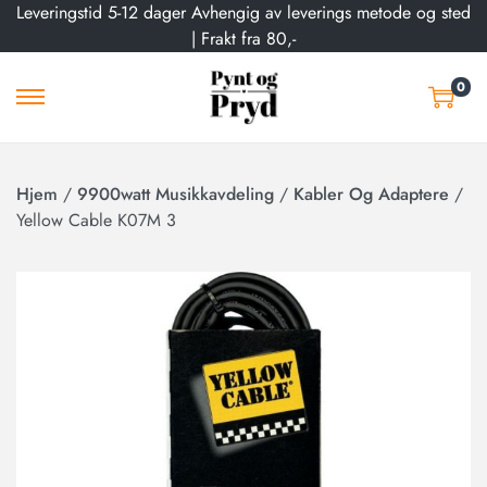
Leveringstid 5-12 dager Avhengig av leverings metode og sted
| Frakt fra 80,-
0
Hjem
/
9900watt Musikkavdeling
/
Kabler Og Adaptere
/
Yellow Cable K07M 3