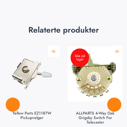
Relaterte produkter
Ikke på
lager
Yellow Parts EZ1187W
ALLPARTS 4-Way Oak
Pickupvelger
Grigsby Switch For
Telecaster