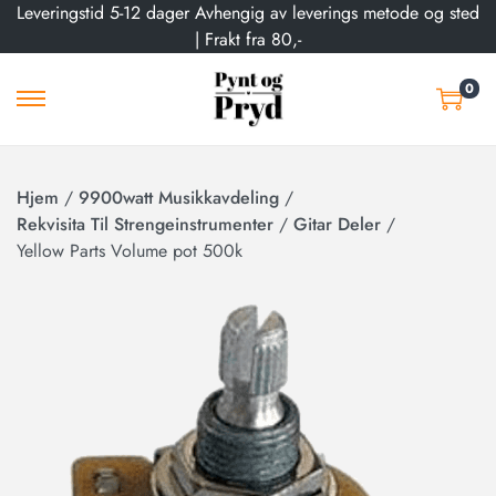
Leveringstid 5-12 dager Avhengig av leverings metode og sted
| Frakt fra 80,-
0
Hjem
/
9900watt Musikkavdeling
/
Rekvisita Til Strengeinstrumenter
/
Gitar Deler
/
Yellow Parts Volume pot 500k