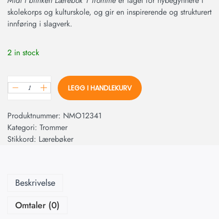
Midt i blinken Lærebok 1 Tromme
er laget for nybegynnere i
skolekorps og kulturskole, og gir en inspirerende og strukturert
innføring i slagverk.
2 in stock
LEGG I HANDLEKURV
Produktnummer:
NMO12341
Kategori:
Trommer
Stikkord:
Lærebøker
Beskrivelse
Omtaler (0)