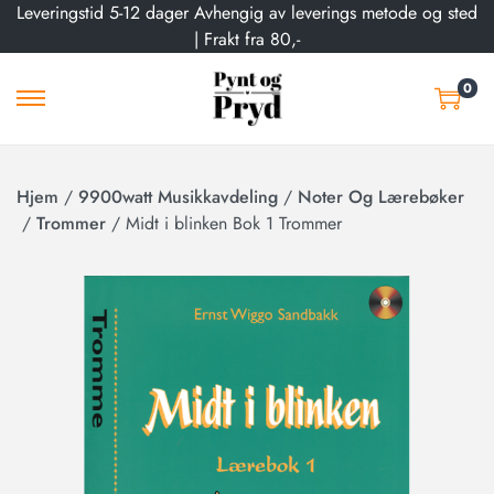
Leveringstid 5-12 dager Avhengig av leverings metode og sted
| Frakt fra 80,-
0
Hjem
/
9900watt Musikkavdeling
/
Noter Og Lærebøker
/
Trommer
/
Midt i blinken Bok 1 Trommer