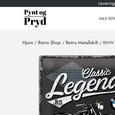
Levering
SALG 50
Hjem
/
Retro Shop
/
Retro Metallskilt
/
BMW R