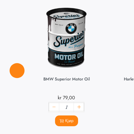
BMW Superior Motor Oil
Harle
kr
79,00
Kjøp