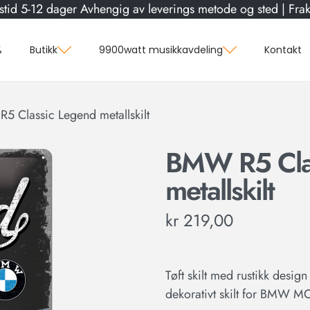
stid 5-12 dager Avhengig av leverings metode og sted | Frakt
%
Butikk
9900watt musikkavdeling
Kontakt
5 Classic Legend metallskilt
BMW R5 Cla
metallskilt
kr
219,00
Tøft skilt med rustikk des
dekorativt skilt for BMW MC