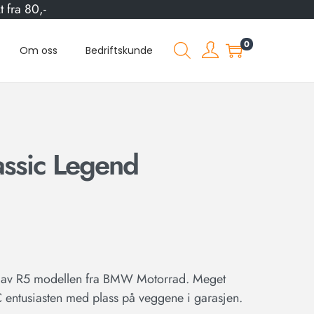
 fra 80,-
0
Om oss
Bedriftskunde
ssic Legend
ign av R5 modellen fra BMW Motorrad. Meget
 entusiasten med plass på veggene i garasjen.