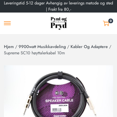
Leveringstid 5-12 dager Avhengig av leverings metode og sted
| Frakt fra 80,-
0
Hjem
/
9900watt Musikkavdeling
/
Kabler Og Adaptere
/
Supreme SC10 høyttalerkabel 10m