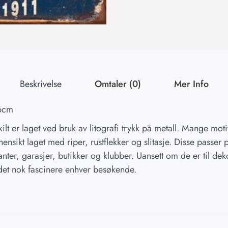
Beskrivelse
Omtaler (0)
Mer Info
,6cm
skilt er laget ved bruk av litografi trykk på metall. Mange mot
ensikt laget med riper, rustflekker og slitasje. Disse passer p
anter, garasjer, butikker og klubber. Uansett om de er til de
 det nok fascinere enhver besøkende.