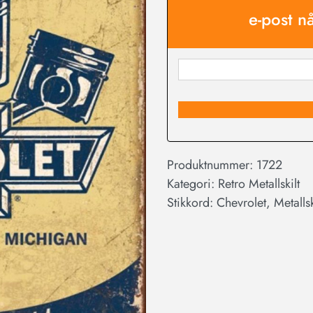
e-post n
Produktnummer:
1722
Kategori:
Retro Metallskilt
Stikkord:
Chevrolet
,
Metallsk