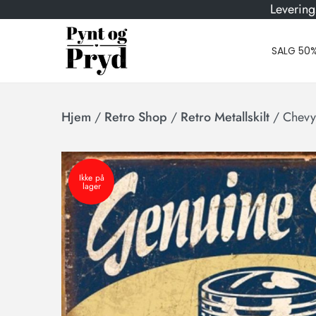
Levering
SALG 50
Hjem
/
Retro Shop
/
Retro Metallskilt
/
Chevy 
Ikke på
lager