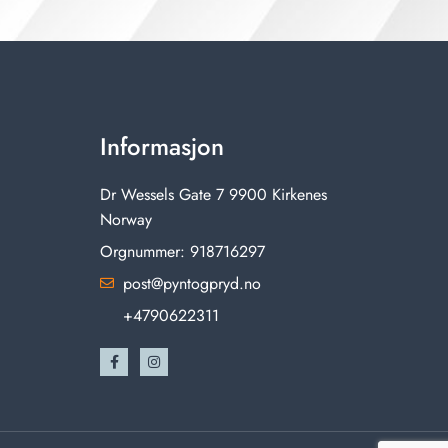
Informasjon
Dr Wessels Gate 7 9900 Kirkenes
Norway
Orgnummer: 918716297
post@pyntogpryd.no
+4790622311