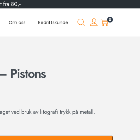
 fra 80,-
0
Om oss
Bedriftskunde
– Pistons
 laget ved bruk av litografi trykk på metall.