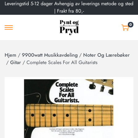
Leveringstid 5-12 dager Avhengig av leverings metode og sted
| Frakt fra 80,-
0
Hjem
/
9900watt Musikkavdeling
/
Noter Og Lærebøker
/
Gitar
/
Complete Scales For All Guitarists