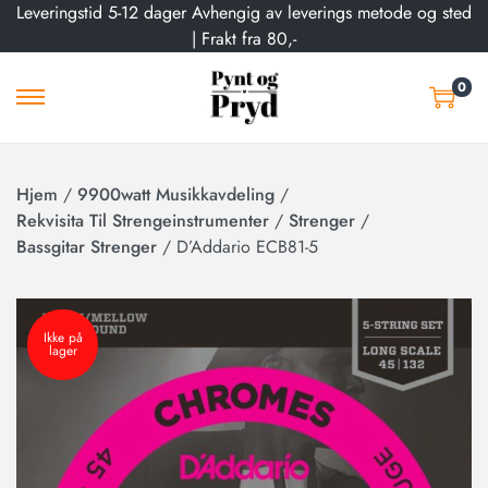
Leveringstid 5-12 dager Avhengig av leverings metode og sted
| Frakt fra 80,-
0
Hjem
/
9900watt Musikkavdeling
/
Rekvisita Til Strengeinstrumenter
/
Strenger
/
Bassgitar Strenger
/
D’Addario ECB81-5
Ikke på
lager