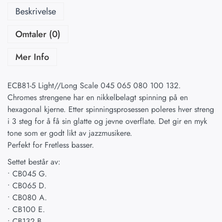
Beskrivelse
Omtaler (0)
Mer Info
ECB81-5 Light//Long Scale 045 065 080 100 132.
Chromes strengene har en nikkelbelagt spinning på en
hexagonal kjerne. Etter spinningsprosessen poleres hver streng
i 3 steg for å få sin glatte og jevne overflate. Det gir en myk
tone som er godt likt av jazzmusikere.
Perfekt for Fretless basser.
Settet består av:
• CB045 G.
• CB065 D.
• CB080 A.
• CB100 E.
• CB132 B.